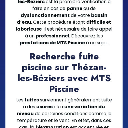
les-Béziers
est la première vérification à
faire en cas de
panne
ou de
dysfonctionnement
de votre
bassin
d’eau
. Cette procédure étant
difficile et
laborieuse
, il est nécessaire de faire appel
à un
professionnel
. Découvrez les
prestations de MTS Piscine
à ce sujet.
Recherche fuite
piscine sur Thézan-
les-Béziers avec MTS
Piscine
Les
fuites
surviennent généralement suite
à des
usures
ou à
une variation du
niveau
de certaines conditions comme la
température et le vent. En effet, dans ces
cas-là, l’
évaporation
est accentuée et