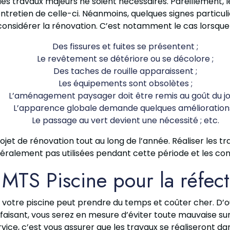
e des travaux majeurs ne soient nécessaires. Pareillement,
tretien de celle-ci. Néanmoins, quelques signes particuli
considérer la rénovation. C’est notamment le cas lorsque 
Des fissures et fuites se présentent ;
Le revêtement se détériore ou se décolore ;
Des taches de rouille apparaissent ;
Les équipements sont obsolètes ;
L’aménagement paysager doit être remis au goût du jou
L’apparence globale demande quelques améliorations
Le passage au vert devient une nécessité ; etc.
 projet de rénovation tout au long de l’année. Réaliser l
néralement pas utilisées pendant cette période et les con
 MTS Piscine pour la réfect
de votre piscine peut prendre du temps et coûter cher. D’o
e faisant, vous serez en mesure d’éviter toute mauvaise su
ice, c’est vous assurer que les travaux se réaliseront dans